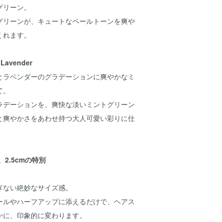
グリーン。
グリーンが、キュートなペールトーンを爽や
くれます。
× Lavender
とラベンダーのグラデーションに爽やかなミ
て。
ラデーションを、爽快な淡いミントグリーン
と爽やかさをあわせ持つ大人可愛い彩りに仕
2.5cmの特別
ぎない絶妙なサイズ感。
ールやハーフアップに添えるだけで、ヘアス
かに、印象的に変わります。