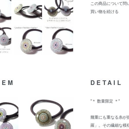
この商品について問
買い物を続ける
TEM
DETAIL
*＊ 数量限定 ＊*
幾重にも重なる糸が
羅」。その繊細な模