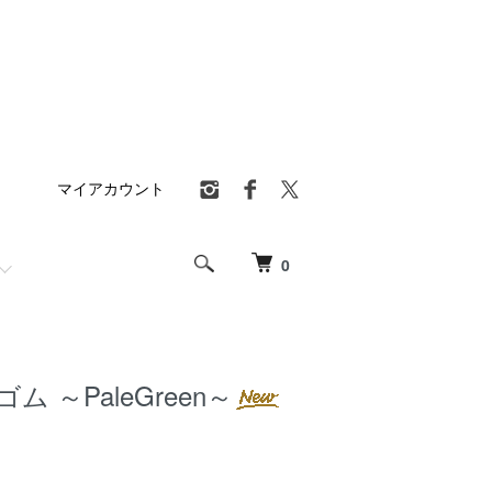
マイアカウント
0
ム ～PaleGreen～