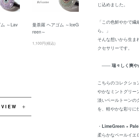
じ込めました。
「この色鮮やかで繊
ム ～Lav
曼荼羅 ヘアゴム ～IceG
ら。」
reen～
そんな想いから生ま
1,100円(税込)
クセサリーです。
――
瑞々しく爽や
こちらのコレクショ
やかなミントグリー
淡いペールトーンの
EVIEW
を、軽やかな彩りに
・
LimeGreen × Pale
柔らかなペールイエ