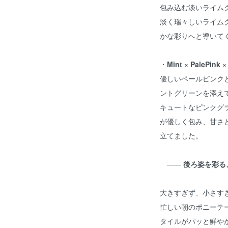
包み込む淡いライム
淡く瑞々しいライム
かな彩りへと導いて
・
Mint × PalePink 
優しいペールピンク
ントグリーンを添え
キュートなピンクグ
が優しく包み、甘さ
立てました。
――
後ろ姿を彩る、
大きすぎず、小さす
忙しい朝のポニーテ
タイルがパッと鮮や