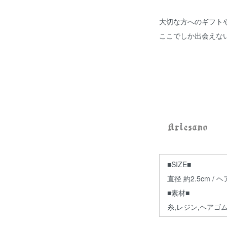
大切な方へのギフト
ここでしか出会えな
■SIZE■
直径 約2.5cm / ヘ
■素材■
糸,レジン,ヘアゴ