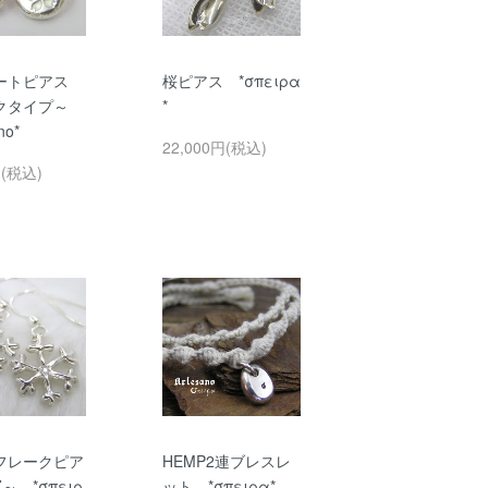
ートピアス
桜ピアス *σπειρα
クタイプ～
*
no*
22,000円(税込)
円(税込)
フレークピア
HEMP2連ブレスレ
～ *σπειρ
ット *σπειρα*